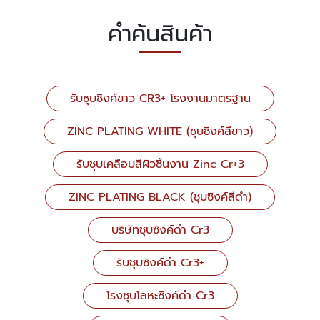
คำค้นสินค้า
รับชุบซิงค์ขาว CR3+ โรงงานมาตรฐาน
ZINC PLATING WHITE (ชุบซิงค์สีขาว)
รับชุบเคลือบสีผิวชิ้นงาน Zinc Cr+3
ZINC PLATING BLACK (ชุบซิงค์สีดำ)
บริษัทชุบซิงค์ดำ Cr3
รับชุบซิงค์ดำ Cr3+
โรงชุบโลหะซิงค์ดำ Cr3