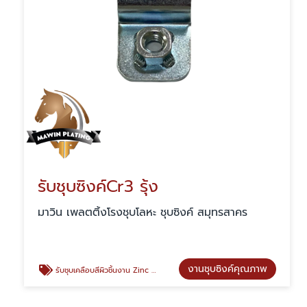
รับชุบซิงค์Cr3 รุ้ง
มาวิน เพลตติ้งโรงชุบโลหะ ชุบซิงค์ สมุทรสาคร
งานชุบซิงค์คุณภาพ
รับชุบเคลือบสีผิวชิ้นงาน Zinc Cr+3