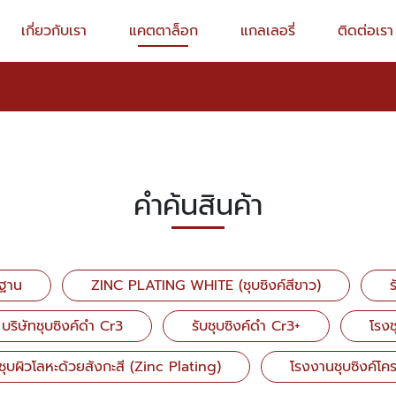
เกี่ยวกับเรา
แคตตาล็อก
แกลเลอรี่
ติดต่อเรา
คำค้นสินค้า
รฐาน
ZINC PLATING WHITE (ชุบซิงค์สีขาว)
ร
บริษัทชุบซิงค์ดำ Cr3
รับชุบซิงค์ดำ Cr3+
โรงช
บชุบผิวโลหะด้วยสังกะสี (Zinc Plating)
โรงงานชุบซิงค์โค