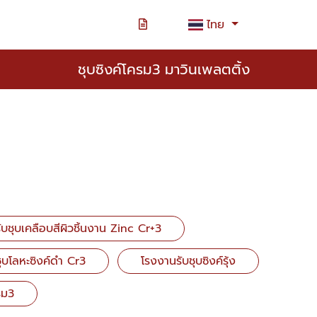
ไทย
ชุบซิงค์โครม3 มาวินเพลตติ้ง
ับชุบเคลือบสีผิวชิ้นงาน Zinc Cr+3
ุบโลหะซิงค์ดำ Cr3
โรงงานรับชุบซิงค์รุ้ง
รม3