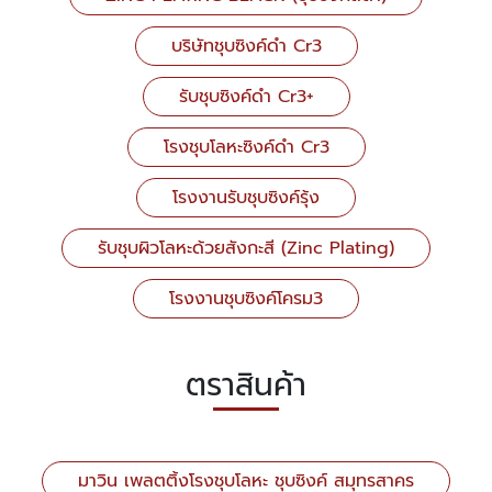
บริษัทชุบซิงค์ดำ Cr3
รับชุบซิงค์ดำ Cr3+
โรงชุบโลหะซิงค์ดำ Cr3
โรงงานรับชุบซิงค์รุ้ง
รับชุบผิวโลหะด้วยสังกะสี (Zinc Plating)
โรงงานชุบซิงค์โครม3
ตราสินค้า
มาวิน เพลตติ้งโรงชุบโลหะ ชุบซิงค์ สมุทรสาคร